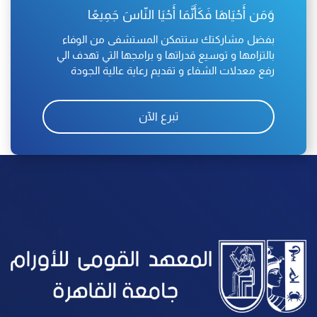
وَمَن أَحْيَاهَا فَكَأَنَّمَا أَحْيَا النّاسَ جَمِيعًا
بفضل مشاركتك ستتمكن المستشفى من الوفاء
بالتزامها و توسيع قدراتها و برامجها التي تهدف الي
رفع معدلات الشفاء و تقديم رعاية عالية الجودة
تبرع الآن