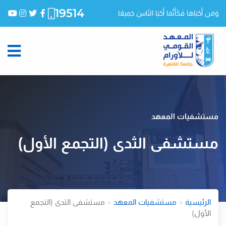
19514
وَمَن أَحْيَاهَا فَكَأَنَّمَا أَحْيَا النّاسَ جَمِيعًا
مستشفيات المعهد
مستشفى الثدى (التجمع الأول)
الرئيسية
مستشفيات المعهد
مستشفى الثدى (التجمع
الأول)