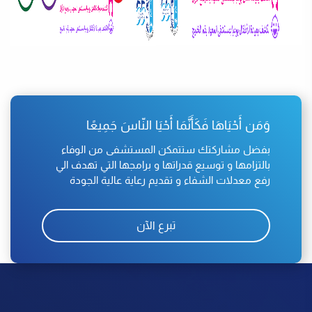
وَمَن أَحْيَاهَا فَكَأَنَّمَا أَحْيَا النّاسَ جَمِيعًا
بفضل مشاركتك ستتمكن المستشفى من الوفاء
بالتزامها و توسيع قدراتها و برامجها التي تهدف الي
رفع معدلات الشفاء و تقديم رعاية عالية الجودة
تبرع الآن