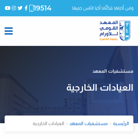
19514
وَمَن أَحْيَاهَا فَكَأَنَّمَا أَحْيَا النّاسَ جَمِيعًا
مستشفيات المعهد
العيادات الخارجية
الرئيسية
مستشفيات المعهد
العيادات الخارجية