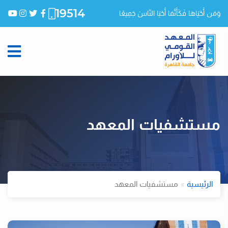
19514
وَمَن أَحْيَاهَا فَكَأَنَّمَا أَحْيَا النّاسَ جَمِيعًا
مستشفيات المعهد
الرئيسية
مستشفيات المعهد