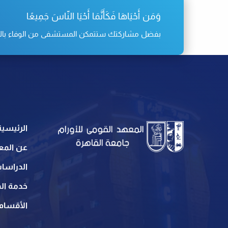
وَمَن أَحْيَاهَا فَكَأَنَّمَا أَحْيَا النّاسَ جَمِيعًا
بفضل مشاركتك ستتمكن المستشفى من الوفاء بالتزامه
الرئيسية
عن المع
الدراسات
خدمة الم
الأقسام 