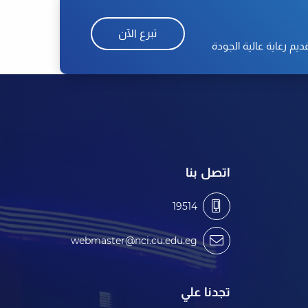
تبرع الآن
م رعاية عالية الجودة
اتصل بنا
19514
webmaster@nci.cu.edu.eg
تجدنا علي