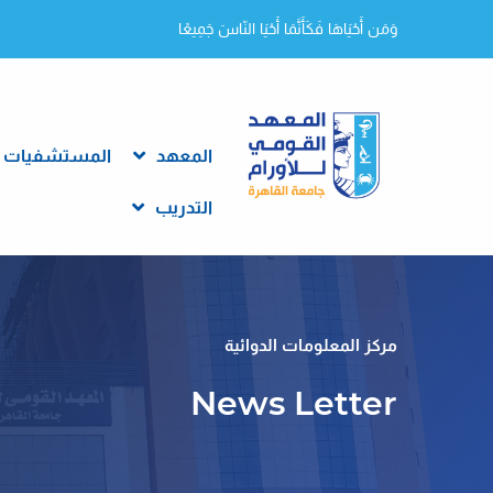
وَمَن أَحْيَاهَا فَكَأَنَّمَا أَحْيَا النّاسَ جَمِيعًا
المعهد
المستشفيات
التدريب
مركز المعلومات الدوائية
News Letter