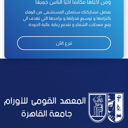
وَمَن أَحْيَاهَا فَكَأَنَّمَا أَحْيَا النّاسَ جَمِيعًا
بفضل مشاركتك ستتمكن المستشفى من الوفاء
بالتزامها و توسيع قدراتها و برامجها التي تهدف الي
رفع معدلات الشفاء و تقديم رعاية عالية الجودة
تبرع الآن