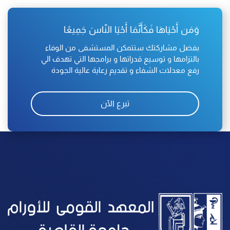
وَمَن أَحْيَاهَا فَكَأَنَّمَا أَحْيَا النّاسَ جَمِيعًا
بفضل مشاركتك ستتمكن المستشفى من الوفاء
بالتزامها و توسيع قدراتها و برامجها التي تهدف الي
رفع معدلات الشفاء و تقديم رعاية عالية الجودة
تبرع الآن