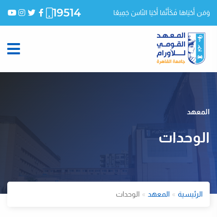
19514
وَمَن أَحْيَاهَا فَكَأَنَّمَا أَحْيَا النّاسَ جَمِيعًا
المعهد
الوحدات
الرئيسية
المعهد
الوحدات