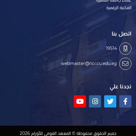
المكتبة الرقمية
اتصل بنا
19514
webmaster@nci.cu.edu.eg
تجدنا علي
جميع الحقوق محفوظة © المعهد القومي للأورام 2026