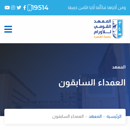
19514
وَمَن أَحْيَاهَا فَكَأَنَّمَا أَحْيَا النّاسَ جَمِيعًا
المعهد
العمداء السابقون
الرئيسية
المعهد
العمداء السابقون