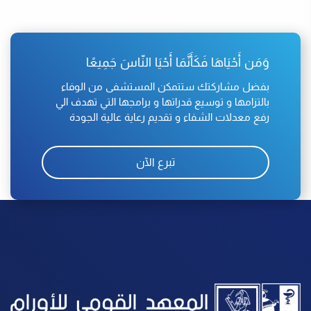
وَمَن أَحْيَاهَا فَكَأَنَّمَا أَحْيَا النّاسَ جَمِيعًا
بفضل مشاركتك ستتمكن المستشفى من الوفاء
بالتزامها و توسيع قدراتها و برامجها التي تهدف الي
رفع معدلات الشفاء و تقديم رعاية عالية الجودة
تبرع الآن