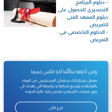
- دبلوم البرنامج
التجسيرى للحصول على
دبلوم المعهد
الفنى
للتمريض
- الدبلوم التخصصى فى
التمريض
وَمَن أَحْيَاهَا فَكَأَنَّمَا أَحْيَا النّاسَ جَمِيعًا
بفضل مشاركتك ستتمكن المستشفى من الوفاء
بالتزامها و توسيع قدراتها و برامجها التي تهدف الي
رفع معدلات الشفاء و تقديم رعاية عالية الجودة
تبرع الآن