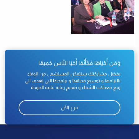
وَمَن أَحْيَاهَا فَكَأَنَّمَا أَحْيَا النّاسَ جَمِيعًا
بفضل مشاركتك ستتمكن المستشفى من الوفاء
بالتزامها و توسيع قدراتها و برامجها التي تهدف الي
رفع معدلات الشفاء و تقديم رعاية عالية الجودة
تبرع الآن