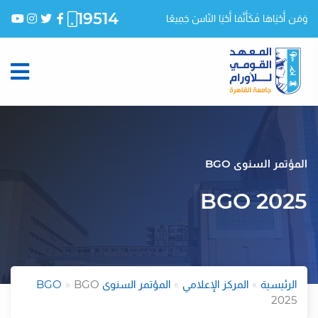
19514
وَمَن أَحْيَاهَا فَكَأَنَّمَا أَحْيَا النّاسَ جَمِيعًا
المؤتمر السنوى BGO
BGO 2025
الرئيسية
المركز الإعلامي
المؤتمر السنوى BGO
BGO
2025