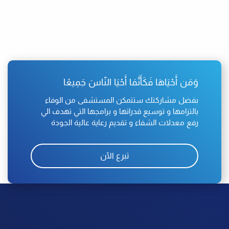
وَمَن أَحْيَاهَا فَكَأَنَّمَا أَحْيَا النّاسَ جَمِيعًا
بفضل مشاركتك ستتمكن المستشفى من الوفاء
بالتزامها و توسيع قدراتها و برامجها التي تهدف الي
رفع معدلات الشفاء و تقديم رعاية عالية الجودة
تبرع الآن