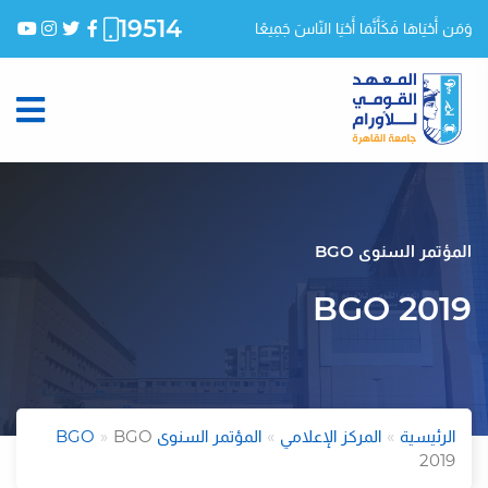
19514
وَمَن أَحْيَاهَا فَكَأَنَّمَا أَحْيَا النّاسَ جَمِيعًا
المؤتمر السنوى BGO
BGO 2019
الرئيسية
المركز الإعلامي
المؤتمر السنوى BGO
BGO
2019