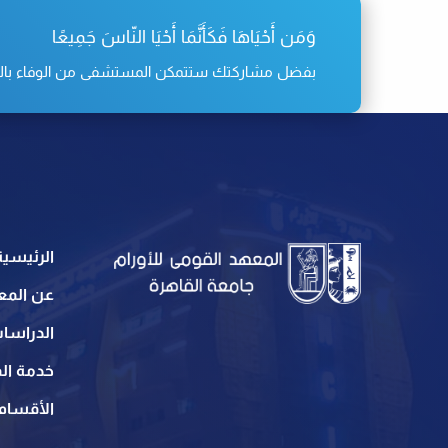
وَمَن أَحْيَاهَا فَكَأَنَّمَا أَحْيَا النّاسَ جَمِيعًا
بفضل مشاركتك ستتمكن المستشفى من الوفاء بالتزامه
الرئيسية
عن المع
الدراسات
خدمة الم
الأقسام 