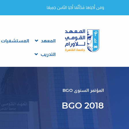
وَمَن أَحْيَاهَا فَكَأَنَّمَا أَحْيَا النّاسَ جَمِيعًا
المعهد
المستشفيات
التدريب
المؤتمر السنوى BGO
BGO 2018