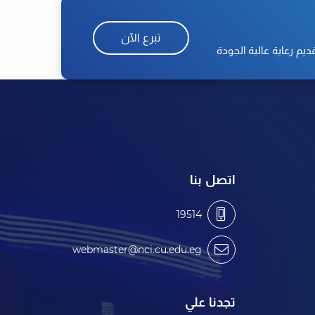
تبرع الآن
م رعاية عالية الجودة
اتصل بنا
19514
webmaster@nci.cu.edu.eg
تجدنا علي