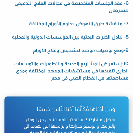
6- عقد الجلسات المتخصصة فى مجالات العلاج التدعيمى
للسرطان
7- مناقشة طرق النهوض بعلوم الأورام المختلفة
8- تبادل الخبرات البحثية بين المؤسسات الدولية والمحلية
9-وضع توصيات موحدة لتشخيص وعلاج الأورام
10-إستعراض المشاريع الجديدة والتطويرات والتوسعات
الجارى تنفيذها فى مستشفيات المعهد المختلفة ومدى
مساهمتها فى القطاع الطبى فى مصر
وَمَن أَحْيَاهَا فَكَأَنَّمَا أَحْيَا النّاسَ جَمِيعًا
بفضل مشاركتك ستتمكن المستشفى من الوفاء
بالتزامها و توسيع قدراتها و برامجها التي تهدف الي
رفع معدلات الشفاء و تقديم رعاية عالية الجودة