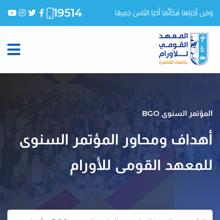
19514
وَمَن أَحْيَاهَا فَكَأَنَّمَا أَحْيَا النّاسَ جَمِيعًا
المؤتمر السنوى BGO
أهداف ومحاور المؤتمر السنوى
للمعهد القومى للأورام