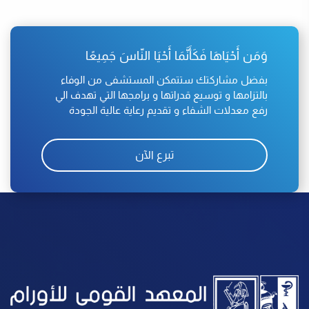
وَمَن أَحْيَاهَا فَكَأَنَّمَا أَحْيَا النّاسَ جَمِيعًا
بفضل مشاركتك ستتمكن المستشفى من الوفاء
بالتزامها و توسيع قدراتها و برامجها التي تهدف الي
رفع معدلات الشفاء و تقديم رعاية عالية الجودة
تبرع الآن