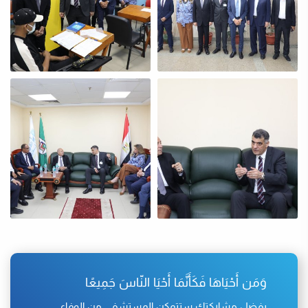
وَمَن أَحْيَاهَا فَكَأَنَّمَا أَحْيَا النّاسَ جَمِيعًا
بفضل مشاركتك ستتمكن المستشفى من الوفاء