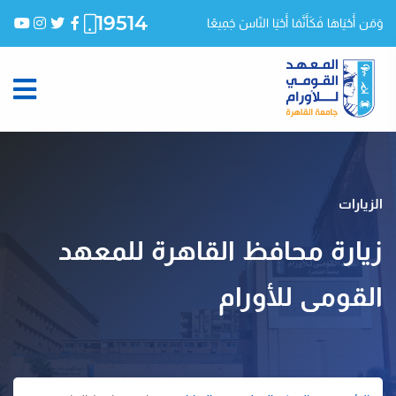
19514
وَمَن أَحْيَاهَا فَكَأَنَّمَا أَحْيَا النّاسَ جَمِيعًا
الزيارات
زيارة محافظ القاهرة للمعهد
القومى للأورام