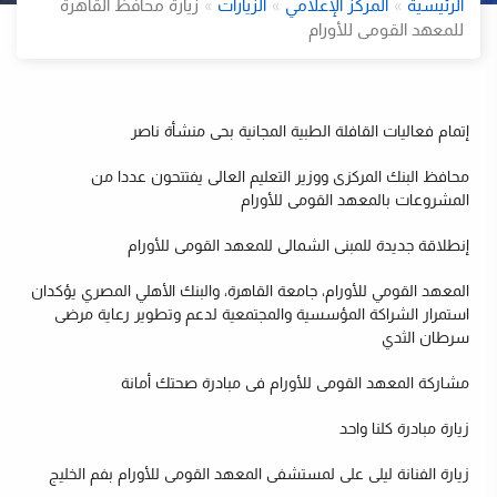
الرئيسية
المركز الإعلامي
الزيارات
زيارة محافظ القاهرة
للمعهد القومى للأورام
إتمام فعاليات القافلة الطبية المجانية بحى منشأة ناصر
محافظ البنك المركزى ووزير التعليم العالى يفتتحون عددا من
المشروعات بالمعهد القومى للأورام
إنطلاقة جديدة للمبنى الشمالى للمعهد القومى للأورام
ت
المعهد القومي للأورام، جامعة القاهرة، والبنك الأهلي المصري يؤكدان
استمرار الشراكة المؤسسية والمجتمعية لدعم وتطوير رعاية مرضى
سرطان الثدي
مشاركة المعهد القومى للأورام فى مبادرة صحتك أمانة
زيارة مبادرة كلنا واحد
زيارة الفنانة ليلى على لمستشفى المعهد القومى للأورام بفم الخليج