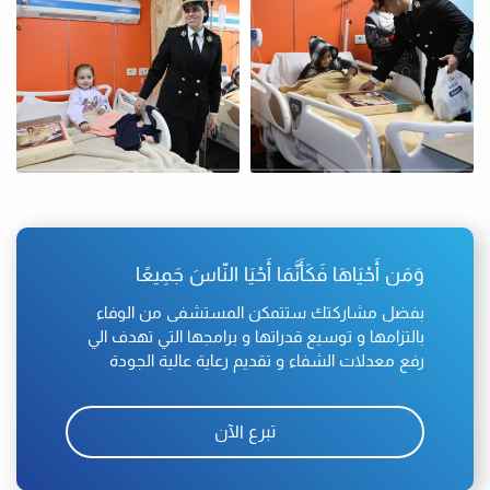
وَمَن أَحْيَاهَا فَكَأَنَّمَا أَحْيَا النّاسَ جَمِيعًا
بفضل مشاركتك ستتمكن المستشفى من الوفاء
بالتزامها و توسيع قدراتها و برامجها التي تهدف الي
رفع معدلات الشفاء و تقديم رعاية عالية الجودة
تبرع الآن