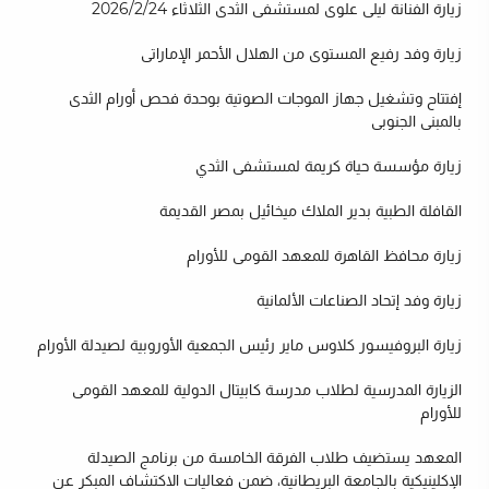
زيارة الفنانة ليلى علوى لمستشفى الثدى الثلاثاء 2026/2/24
زيارة وفد رفيع المستوى من الهلال الأحمر الإماراتى
إفتتاح وتشغيل جهاز الموجات الصوتية بوحدة فحص أورام الثدى
بالمبنى الجنوبى
زيارة مؤسسة حياة كريمة لمستشفى الثدي
القافلة الطبية بدير الملاك ميخائيل بمصر القديمة
زيارة محافظ القاهرة للمعهد القومى للأورام
زيارة وفد إتحاد الصناعات الألمانية
زيارة البروفيسور كلاوس ماير رئيس الجمعية الأوروبية لصيدلة الأورام
الزيارة المدرسية لطلاب مدرسة كابيتال الدولية للمعهد القومى
للأورام
المعهد يستضيف طلاب الفرقة الخامسة من برنامج الصيدلة
الإكلينيكية بالجامعة البريطانية، ضمن فعاليات الاكتشاف المبكر عن