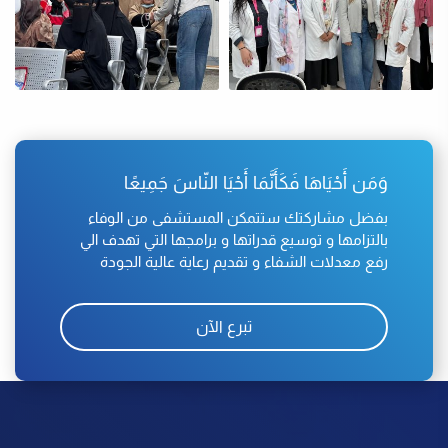
وَمَن أَحْيَاهَا فَكَأَنَّمَا أَحْيَا النّاسَ جَمِيعًا
بفضل مشاركتك ستتمكن المستشفى من الوفاء
بالتزامها و توسيع قدراتها و برامجها التي تهدف الي
رفع معدلات الشفاء و تقديم رعاية عالية الجودة
تبرع الآن