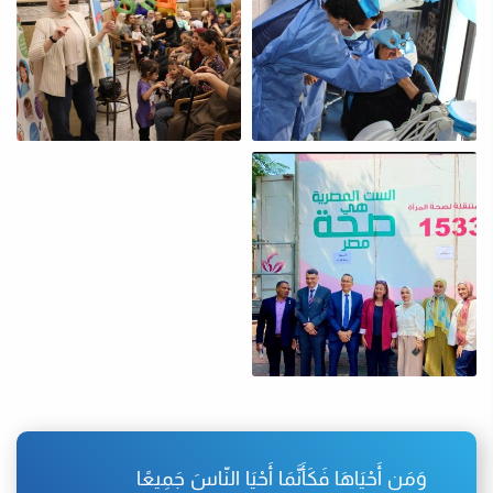
وَمَن أَحْيَاهَا فَكَأَنَّمَا أَحْيَا النّاسَ جَمِيعًا