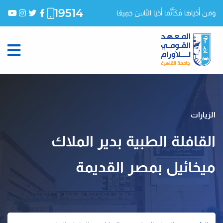
19514
وَمَن أَحْيَاهَا فَكَأَنَّمَا أَحْيَا النّاسَ جَمِيعًا
الزيارات
القافلة الطبية بدير الملاك
ميخائيل بمصر القديمة