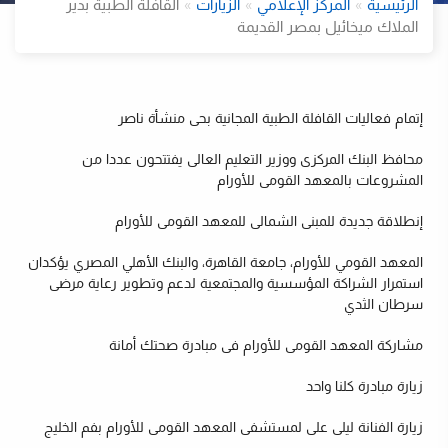
الرئيسية
المركز الإعلامي
الزيارات
القافلة الطبية بدير
الملاك ميخائيل بمصر القديمة
إتمام فعاليات القافلة الطبية المجانية بحى منشأة ناصر
محافظ البنك المركزى ووزير التعليم العالى يفتتحون عددا من
المشروعات بالمعهد القومى للأورام
إنطلاقة جديدة للمبنى الشمالى للمعهد القومى للأورام
ت
المعهد القومي للأورام، جامعة القاهرة، والبنك الأهلي المصري يؤكدان
استمرار الشراكة المؤسسية والمجتمعية لدعم وتطوير رعاية مرضى
سرطان الثدي
مشاركة المعهد القومى للأورام فى مبادرة صحتك أمانة
زيارة مبادرة كلنا واحد
زيارة الفنانة ليلى على لمستشفى المعهد القومى للأورام بفم الخليج