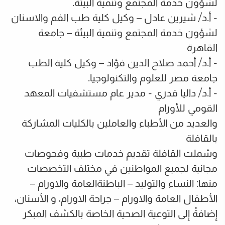
لشؤون خدمة المجتمع وتنمية البيئة.
- أ.د/ شيرين عادل – وكيل كلية طب الفم والاسنان
لشؤون خدمة المجتمع وتنمية البيئة – جامعة
القاهرة
- أ.د/ أحمد صلاح الدين فؤاد – وكيل كلية الطب
جامعة مصر للعلوم والتكنولوجيا.
- أ.د/ داليا قدري - مدير عام مستشفيات المعهد
القومي للأورام
والعديد من الأطباء والعاملين بالكليات المشاركة
بالقافلة
وشملت القافلة تقديم خدمات طبية وفحوصات
مجانية لجميع المواطنين في مختلف التخصصات
منها: النساء والتوليد – الباطنةالعامة والاورام –
الأطفال العامة والاورام – جراحة الاورام، و الأسنان،
إضافةً إلى التوعية الصحية الخاصة بالكشف المبكر