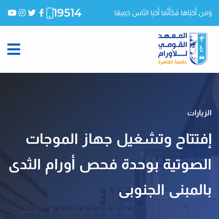
19514
وَمَن أَحْيَاهَا فَكَأَنَّمَا أَحْيَا النّاسَ جَمِيعًا
الزيارات
إفتتاح وتشغيل جهاز الموجات
الصوتية بوحدة فحص أورام الثدى
بالمبنى الجنوبى