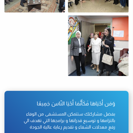
وَمَن أَحْيَاهَا فَكَأَنَّمَا أَحْيَا النّاسَ جَمِيعًا
بفضل مشاركتك ستتمكن المستشفى من الوفاء
بالتزامها و توسيع قدراتها و برامجها التي تهدف الي
رفع معدلات الشفاء و تقديم رعاية عالية الجودة