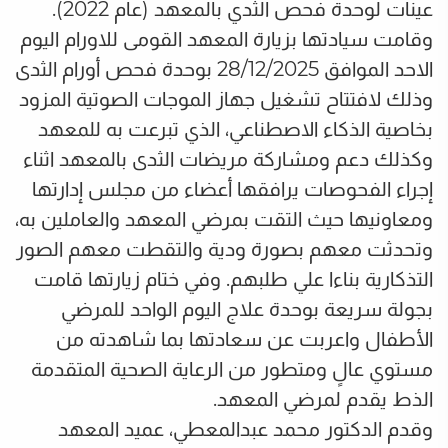
عينات لوحدة فحص الثدي بالمعهد (عام 2022).
وقامت سيادتها بزيارة المعهد القومى للاورام اليوم
الاحد الموافق 28/12/2025 بوحدة فحص أورام الثدى
وذلك لافتتاح تشغيل جهاز الموجات الصوتية المزود
بخاصية الذكاء الاصطناعي، الذي تبرعت به للمعهد
وكذلك دعم ومشاركة مريضات الثدى بالمعهد اثناء
إجراء الفحوصات يرافقها أعضاء من مجلس إدارتها
ومعاونيها حيث التقت بمرضي المعهد والعاملين به،
وتحدثت معهم بصورة ودية والتقطت معهم الصور
التذكارية بناءا علي طلبهم. وفي ختام زيارتها قامت
بجولة سريعة بوحدة علاج اليوم الواحد للمرضي
الأطفال واعربت عن سعادتها بما شاهدته من
مستوي عالٍ ومتطور من الرعاية الصحية المتقدمة
الذط يقدم لمرضي المعهد.
وقدم الدكتور محمد عبدالمعطي، عميد المعهد