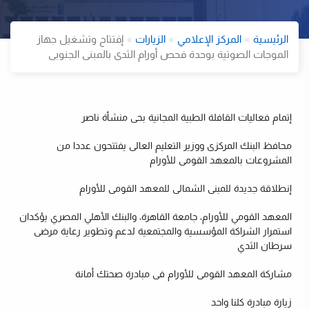
الرئيسية
المركز الإعلامي
الزيارات
إفتتاح وتشغيل جهاز
الموجات الصوتية بوحدة فحص أورام الثدى بالمبنى الجنوبى
إتمام فعاليات القافلة الطبية المجانية بحى منشأة ناصر
محافظ البنك المركزى ووزير التعليم العالى يفتتحون عددا من
ت
المشروعات بالمعهد القومى للأورام
إنطلاقة جديدة للمبنى الشمالى للمعهد القومى للأورام
المعهد القومي للأورام، جامعة القاهرة، والبنك الأهلي المصري يؤكدان
استمرار الشراكة المؤسسية والمجتمعية لدعم وتطوير رعاية مرضى
سرطان الثدي
مشاركة المعهد القومى للأورام فى مبادرة صحتك أمانة
زيارة مبادرة كلنا واحد