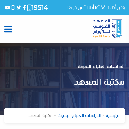
19514
وَمَن أَحْيَاهَا فَكَأَنَّمَا أَحْيَا النّاسَ جَمِيعًا
الدراسات العليا و البحوث
مكتبة المعهد
الرئيسية
الدراسات العليا و البحوث
مكتبة المعهد