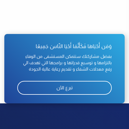
وَمَن أَحْيَاهَا فَكَأَنَّمَا أَحْيَا النّاسَ جَمِيعًا
بفضل مشاركتك ستتمكن المستشفى من الوفاء
بالتزامها و توسيع قدراتها و برامجها التي تهدف الي
رفع معدلات الشفاء و تقديم رعاية عالية الجودة
تبرع الآن