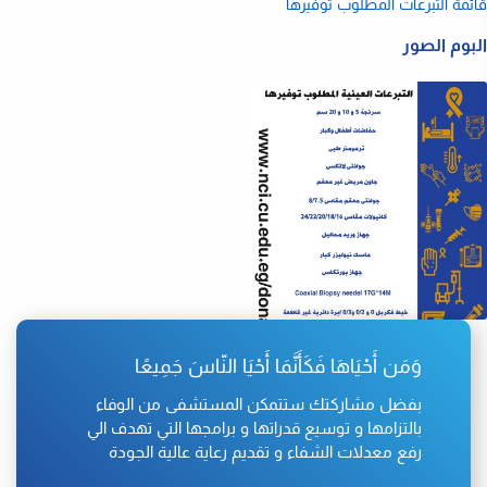
قائمة التبرعات المطلوب توفيرها
البوم الصور
ت
وَمَن أَحْيَاهَا فَكَأَنَّمَا أَحْيَا النّاسَ جَمِيعًا
بفضل مشاركتك ستتمكن المستشفى من الوفاء
بالتزامها و توسيع قدراتها و برامجها التي تهدف الي
رفع معدلات الشفاء و تقديم رعاية عالية الجودة