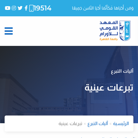
19514
وَمَن أَحْيَاهَا فَكَأَنَّمَا أَحْيَا النّاسَ جَمِيعًا
آليات التبرع
تبرعات عينية
الرئيسية
آليات التبرع
تبرعات عينية